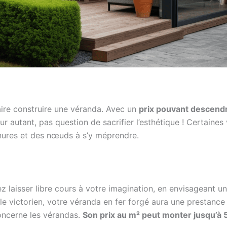
aire construire une véranda. Avec un
prix pouvant descendr
r autant, pas question de sacrifier l’esthétique ! Certaines
rainures et des nœuds à s’y méprendre.
ez laisser libre cours à votre imagination, en envisageant u
le victorien, votre véranda en fer forgé aura une prestance i
oncerne les vérandas.
Son prix au m² peut monter jusqu’à 