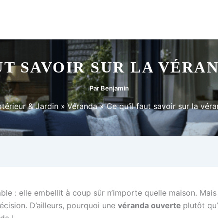
UT SAVOIR SUR LA VÉR
Par
Benjamin
térieur & Jardin
Véranda
Ce qu’il faut savoir sur la vé
le : elle embellit à coup sûr n’importe quelle maison. Mai
décision. D’ailleurs, pourquoi une
véranda ouverte
plutôt qu