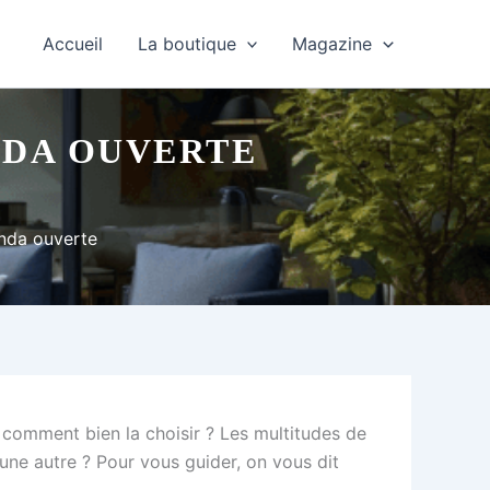
Accueil
La boutique
Magazine
ANDA OUVERTE
randa ouverte
s comment bien la choisir ? Les multitudes de
’une autre ? Pour vous guider, on vous dit