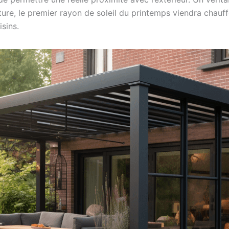
oiture, le premier rayon de soleil du printemps viendra chau
isins.