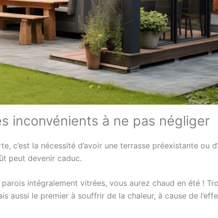
s inconvénients à ne pas négliger
, c’est la nécessité d’avoir une terrasse préexistante ou d’
ût peut devenir caduc.
parois intégralement vitrées, vous aurez chaud en été ! Tro
s aussi le premier à souffrir de la chaleur, à cause de l’eff