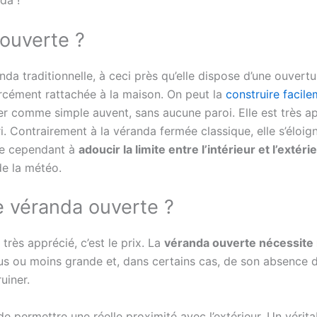
da !
 ouverte ?
a traditionnelle, à ceci près qu’elle dispose d’une ouvertu
orcément rattachée à la maison. On peut la
construire facil
r comme simple auvent, sans aucune paroi. Elle est très ap
ri. Contrairement à la véranda fermée classique, elle s’éloi
ipe cependant à
adoucir la limite entre l’intérieur et l’exté
 de la météo.
ne véranda ouverte ?
très apprécié, c’est le prix. La
véranda ouverte nécessite m
s ou moins grande et, dans certains cas, de son absence d
uiner.
e permettre une réelle proximité avec l’extérieur. Un véri