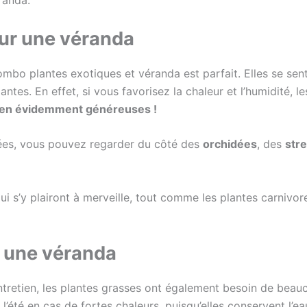
randa.
ur une véranda
mbo plantes exotiques et véranda est parfait. Elles se se
ntes. En effet, si vous favorisez la chaleur et l’humidité, le
 bien évidemment généreuses !
tées, vous pouvez regarder du côté des
orchidées
, des
stre
i s’y plairont à merveille, tout comme les plantes carnivo
r une véranda
ntretien, les plantes grasses ont également besoin de beau
 l’été en cas de fortes chaleurs, puisqu’elles conservent l’e