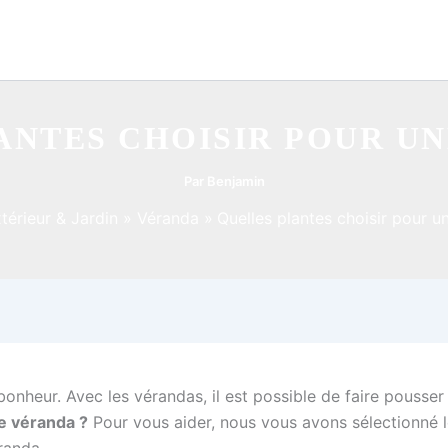
ANTES CHOISIR POUR UN
Par
Benjamin
térieur & Jardin
Véranda
Quelles plantes choisir pour u
bonheur. Avec les vérandas, il est possible de faire pousser
ne véranda ?
Pour vous aider, nous vous avons sélectionné le