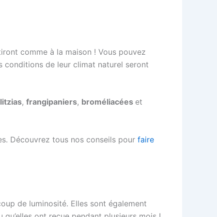
ntiront comme à la maison ! Vous pouvez
s conditions de leur climat naturel seront
litzias
,
frangipaniers
,
broméliacées
et
res. Découvrez tous nos conseils pour
faire
coup de luminosité. Elles sont également
au qu’elles ont reçue pendant plusieurs mois !