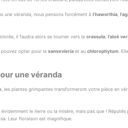
ans une véranda, nous pensons forcément à
l’haworthia
,
l’a
lorée, il faudra alors se tourner vers la
crassula
,
l’aloé ve
us pouvez opter pour la
sansevieria
et au
chlorophytum
. El
pour une véranda
e
, les plantes grimpantes transformeront votre pièce en véri
 évidemment le lierre ou la misère, mais pas que ! Réputés p
osa. Leur floraison est magnifique.