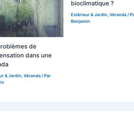
bioclimatique ?
Extérieur & Jardin
,
Véranda
/ P
Benjamin
problèmes de
ensation dans une
nda
ur & Jardin
,
Véranda
/ Par
in