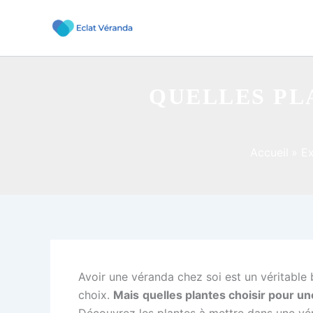
Aller
au
contenu
QUELLES PL
Accueil
Ex
Avoir une véranda chez soi est un véritable 
choix.
Mais
quelles plantes choisir pour u