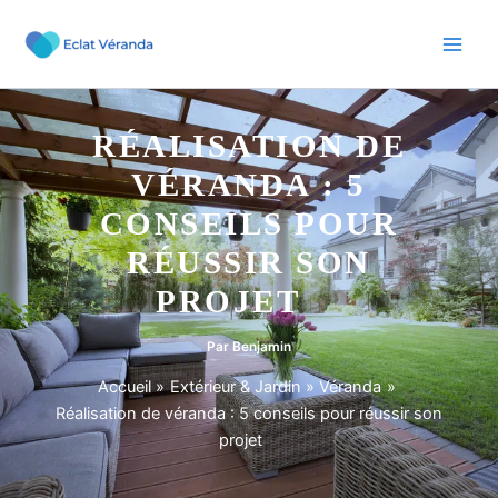
Aller
au
contenu
RÉALISATION DE
VÉRANDA : 5
CONSEILS POUR
RÉUSSIR SON
PROJET
Par
Benjamin
Accueil
Extérieur & Jardin
Véranda
Réalisation de véranda : 5 conseils pour réussir son
projet