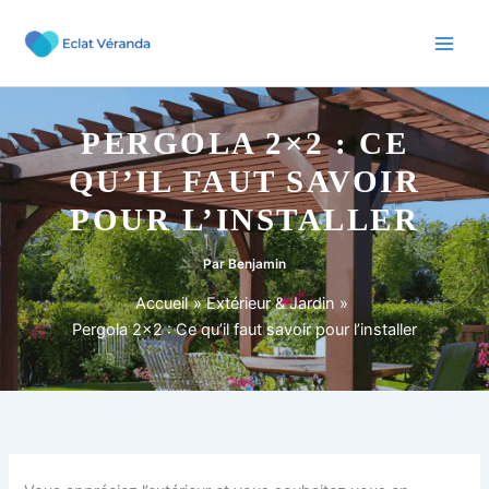
Aller
au
contenu
PERGOLA 2×2 : CE
QU’IL FAUT SAVOIR
POUR L’INSTALLER
Par
Benjamin
Accueil
Extérieur & Jardin
Pergola 2×2 : Ce qu’il faut savoir pour l’installer