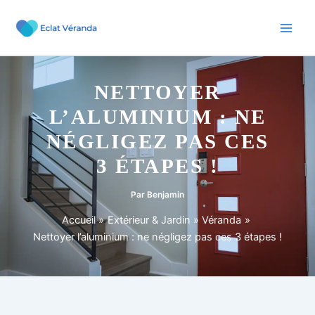
Aller
au
contenu
NETTOYER
L’ALUMINIUM : NE
NÉGLIGEZ PAS CES
3 ÉTAPES !
Par
Benjamin
Accueil
Extérieur & Jardin
Véranda
Nettoyer l’aluminium : ne négligez pas ces 3 étapes !